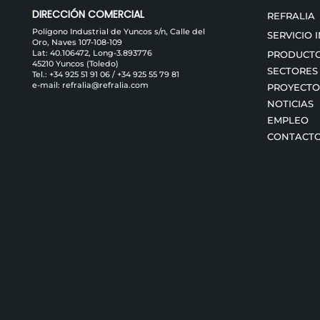
DIRECCIÓN COMERCIAL
REFRALIA
Polígono Industrial de Yuncos s/n, Calle del
SERVICIO 
Oro, Naves 107-108-109
Lat: 40.106472, Long-3.893776
PRODUCT
45210 Yuncos (Toledo)
SECTORES
Tel.:
+34 925 51 91 06
/
+34 925 55 79 81
e-mail:
refralia@refralia.com
PROYECTO
NOTICIAS
EMPLEO
CONTACT