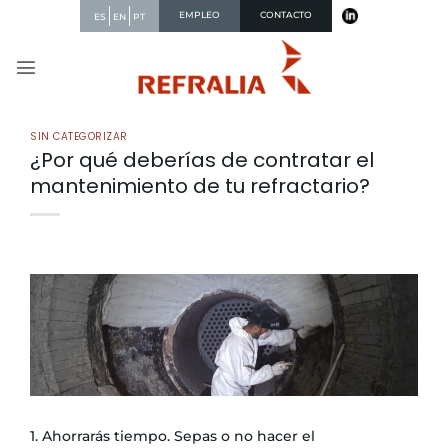
Saltar
EMPLEO
CONTACTO
ES
EN
PT
al
contenido
SIN CATEGORIZAR
¿Por qué deberías de contratar el
mantenimiento de tu refractario?
1. Ahorrarás tiempo. Sepas o no hacer el