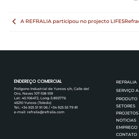
A REFRALIA participou no projecto LIFE5Refra
ENDEREÇO ​​COMERCIAL
REFRALIA
Polígono Industrial de Yuncos s/n, Calle del
SERVIÇO 
Oro, Naves 107-108-109
Lat: 40.106472, Long-3.893776
PRODUTO
45210 Yuncos (Toledo)
SETORES
Tel.:
+34 925 51 91 06
/
+34 925 55 79 81
e-mail:
refralia@refralia.com
PROJETOS
NOTICIAS
EMPREGO
CONTATO