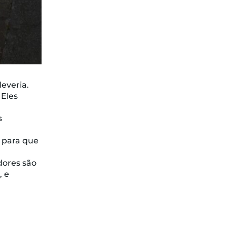
everia.
 Eles
s
, para que
dores são
, e