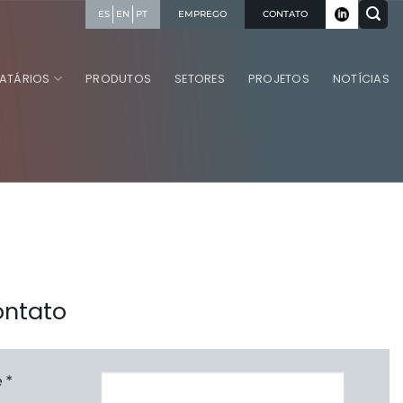
EMPREGO
CONTATO
ES
EN
PT
RATÁRIOS
PRODUTOS
SETORES
PROJETOS
NOTÍCIAS
ontato
 *