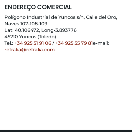
ENDEREÇO ​​COMERCIAL
Polígono Industrial de Yuncos s/n, Calle del Oro,
Naves 107-108-109
Lat: 40.106472, Long-3.893776
45210 Yuncos (Toledo)
Tel.:
+34 925 51 91 06
/
+34 925 55 79 81
e-mail:
refralia@refralia.com