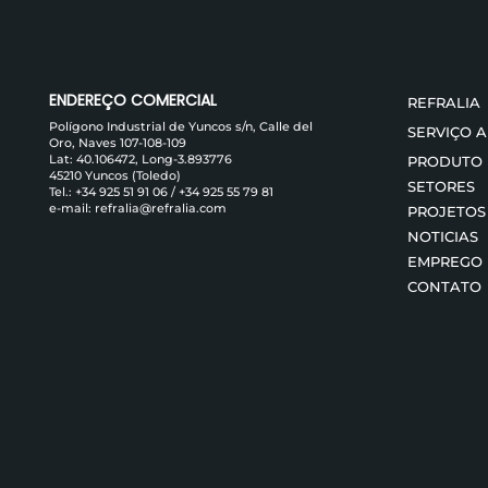
ENDEREÇO ​​COMERCIAL
REFRALIA
Polígono Industrial de Yuncos s/n, Calle del
SERVIÇO 
Oro, Naves 107-108-109
Lat: 40.106472, Long-3.893776
PRODUTO
45210 Yuncos (Toledo)
SETORES
Tel.:
+34 925 51 91 06
/
+34 925 55 79 81
e-mail:
refralia@refralia.com
PROJETOS
NOTICIAS
EMPREGO
CONTATO