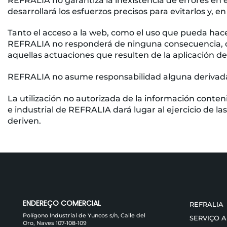
REFRALIA no garantiza la inexistencia de errores en
desarrollará los esfuerzos precisos para evitarlos y, e
Tanto el acceso a la web, como el uso que pueda hace
REFRALIA no responderá de ninguna consecuencia, da
aquellas actuaciones que resulten de la aplicación de
REFRALIA no asume responsabilidad alguna derivada d
La utilización no autorizada de la información conte
e industrial de REFRALIA dará lugar al ejercicio de l
deriven.
ENDEREÇO ​​COMERCIAL
REFRALIA
Polígono Industrial de Yuncos s/n, Calle del
SERVIÇO 
Oro, Naves 107-108-109