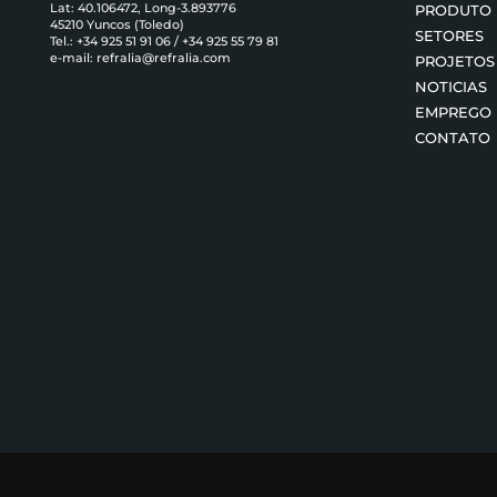
Lat: 40.106472, Long-3.893776
PRODUTO
45210 Yuncos (Toledo)
SETORES
Tel.:
+34 925 51 91 06
/
+34 925 55 79 81
e-mail:
refralia@refralia.com
PROJETOS
NOTICIAS
EMPREGO
CONTATO