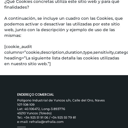
¿Qué Cookies concretas utiliza este sitio web y para qué
finalidades?
A continuación, se incluye un cuadro con las Cookies, que
podemos activar o desactivar las utilizadas por este sitio
web, junto con la descripción y ejemplo de uso de las
mismas:
[cookie_audit
columns=”cookie,description,duration,type,sensitivity,categ
heading=”La siguiente lista detalla las cookies utilizadas
en nuestro sitio web.”]
ENDEREÇO ​​COMERCIAL
Polígono Industrial de Yuncos s/n, Calle del Oro, Naves
107-108-109
Lat: 40.106472, Long-3.893776
45210 Yuncos (Toledo)
Tel.:
+34 925 51 91 06
/
+34 925 55 79 81
e-mail:
refralia@refralia.com