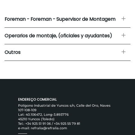
Foreman - Foreman - Supervisor de Montagem
Operarios de montaje, (oficiales y ayudantes)
Outros
ENDEREÇO ​​COMERCIAL
Polígono Industrial de Yuncos s/n, Calle del Oro, Naves
107-108-109
Lat: 40.106472, Long-3.893776
45210 Yuncos (Toledo)
Tel.:
+34 925 51 91 06
/
+34 925 55 79 81
e-mail:
refralia@refralia.com