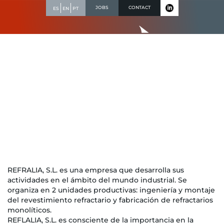
Skip
JOBS
CONTACT
ES
EN
PT
to
content
Environmental policy
REFRALIA, S.L. es una empresa que desarrolla sus
actividades en el ámbito del mundo industrial. Se
organiza en 2 unidades productivas: ingeniería y montaje
del revestimiento refractario y fabricación de refractarios
monolíticos.
REFLALIA, S.L. es consciente de la importancia en la